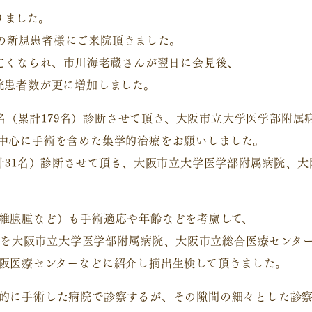
りました。
超）の新規患者様にご来院頂きました。
ら亡くなられ、市川海老蔵さんが翌日に会見後、
院患者数が更に増加しました。
95名（累計179名）診断させて頂き、大阪市立大学医学部附
中心に手術を含めた集学的治療をお願いしました。
累計31名）診断させて頂き、大阪市立大学医学部附属病院、
維腺腫など）も手術適応や年齢などを考慮して、
さんを大阪市立大学医学部附属病院、大阪市立総合医療センタ
阪医療センターなどに紹介し摘出生検して頂きました。
的に手術した病院で診察するが、その隙間の細々とした診