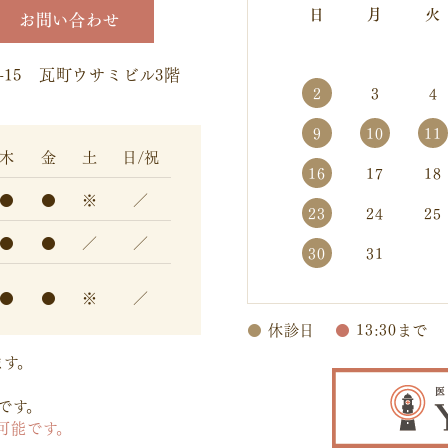
日
月
火
お問い合わせ
-15
瓦町ウサミビル3階
2
3
4
9
10
11
木
金
土
日/祝
16
17
18
●
●
※
／
23
24
25
●
●
／
／
30
31
●
●
※
／
●
休診日
●
13:30まで
ます。
。
です。
可能です。