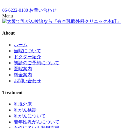
06-6222-0180
お問い合わせ
Menu
About
ホーム
当院について
ドクター紹介
初診のご予約について
医院案内
料金案内
お問い合わせ
Treatment
乳腺外来
乳がん検診
乳がんについて
若年性乳がんについて
女性に多い甲状腺疾患