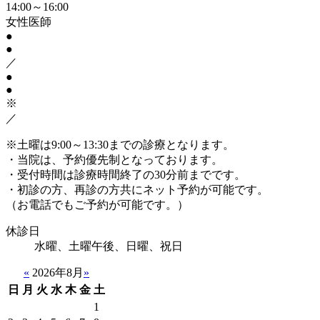
14:00～16:00
女性医師
●
●
／
●
●
※
／
※土曜は9:00～13:30までの診療となります。
・当院は、予約優先制となっております。
・受付時間は診療時間終了の30分前までです。
・初診の方、再診の方共にネット予約が可能です。
（お電話でもご予約が可能です。）
休診日
水曜、土曜午後、日曜、祝日
«
2026年8月
»
日
月
火
水
木
金
土
1